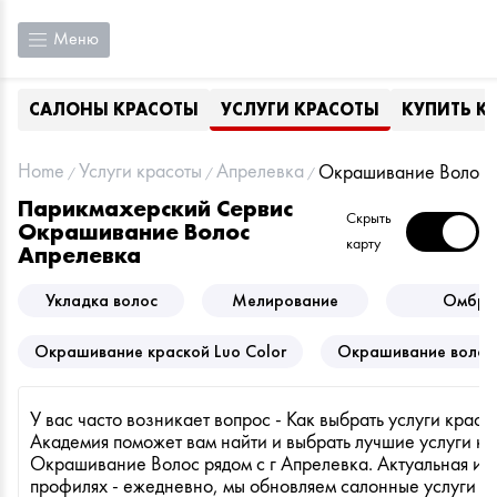
Меню
САЛОНЫ КРАСОТЫ
УСЛУГИ КРАСОТЫ
КУПИТЬ К
Home
Услуги красоты
Апрелевка
Окрашивание Волос
Парикмахерский Сервис
Скрыть
Окрашивание Волос
карту
Апрелевка
Укладка волос
Мелирование
Омбре
Окрашивание краской Luo Color
Окрашивание волос
У вас часто возникает вопрос - Как выбрать услуги красот
Академия поможет вам найти и выбрать лучшие услуги кр
Окрашивание Волос рядом с г Апрелевка. Актуальная и
профилях - ежедневно, мы обновляем салонные услуги п